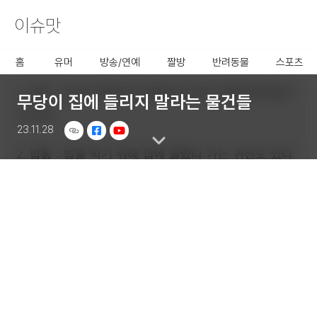
이슈맛
사용할 공유 링크를 선택 해 주
세요.
홈
유머
방송/연예
짤방
반려동물
스포츠
무당이 집에 들리지 말라는 물건들
23.11.28