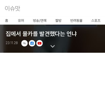
이슈맛
사용할 공유 링크를 선택 해 주
세요.
홈
유머
방송/연예
짤방
반려동물
스포츠
집에서 몰카를 발견했다는 언냐
23.11.28